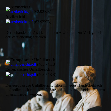
Arztbericht
arztbericht.pdf
(62.92KB)
Arztbericht
arztbericht.pdf
(62.92KB)
Der behandelnde Arzt kann einen Arzt­bericht zur Vorlage bei
der Versicherung erstellen.
Europäischer Unfallbericht
unfallbericht.pdf
(463.74KB)
Europäischer Unfallbericht
unfallbericht.pdf
(463.74KB)
Der europäische Unfall­bericht gehört in jedes Hand­schuh­fach
und sollte nach einem Unfall aus­gefüllt und von beiden Fahrern
unter­schrieben werden.