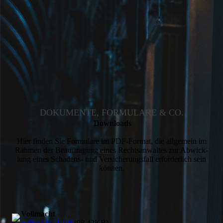
DOKUMENTE, FORMULARE & CO.
Downloads
Hier finden Sie Formulare im PDF-Format, die allgemein im
Rahmen der Beauftragung eines Rechtsanwaltes zur Abwick­
lung eines Schadens- und Versicherungsfall erforderlich sein
können.
Vollmacht
vollmacht_1.pdf
(98.42KB)