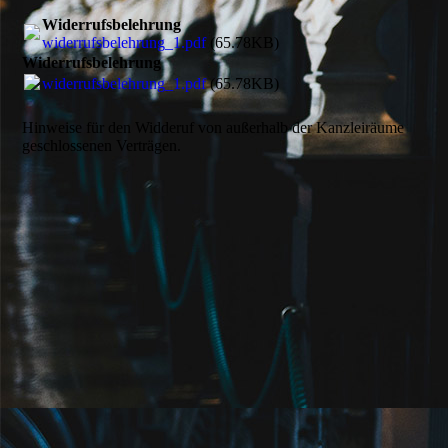
Widerrufsbelehrung
widerrufsbelehrung_1.pdf
(65.78KB)
Widerrufsbelehrung
widerrufsbelehrung_1.pdf
(65.78KB)
Hinweise für den Widderuf von außer­halb der Kanzlei­räume
geschlossenen Verträgen.