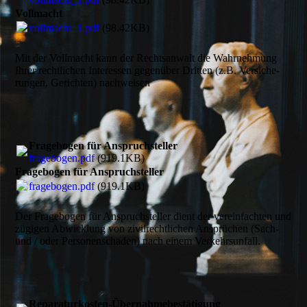
Vollmacht
vollmacht_1.pdf
(98.42KB)
Mit der Vollmacht kann der Rechts­anwalt die Wahr­nehmung
Ihrer recht­lichen Interessen gegen­über Dritten (z.B. Versiche­
rungen, Gerichten) nachweisen
Fragebogen für Anspruchsteller
fragebogen.pdf
(919.1KB)
Fragebogen für Anspruchsteller
fragebogen.pdf
(919.1KB)
Der Fragebogen für Anspruch­steller dient der verein­fach­ten und
zügigen Abwick­lung von zivil­recht­lichen Ansprüchen (Sach-
und / oder Personen­schaden) nach einem Verkehrs­unfall.
Reparaturkosten-Übernahmebestätigung