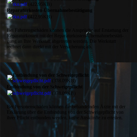
rku.pdf
(422.95KB)
Reparaturkosten-Übernahmebestätigung
rku.pdf
(422.95KB)
Bei Fahrzeug­schäden können die Ansprüche auf Erstat­tung der
Reparatur­kosten mit der Reparatur­­kosten-Übernahme­bestäti­
gung an Ihre Werk­statt abge­treten werden. Die Werk­statt
rechnet dann direkt mit der Versicherung ab.
Entbindung von der Schweigepflicht
schweigepflicht.pdf
(378.09KB)
Entbindung von der Schweigepflicht
schweigepflicht.pdf
(378.09KB)
Bei Personen­schäden können die behandeln­den Ärzte mit der
Erklä­rung über die Entbin­dung von der Schweige­pflicht von
ihrer Pflicht entbunden werden, keine Auskünfte zu erteilen.